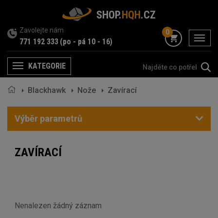
SHOP.
HQH
.CZ
Zavolejte nám
0
menu
771 192 333
(po - pá 10 - 16)
KATEGORIE
Menu
Blackhawk
Nože
Zavírací
Výběr parametrů
ZAVÍRACÍ
Nenalezen žádný záznam