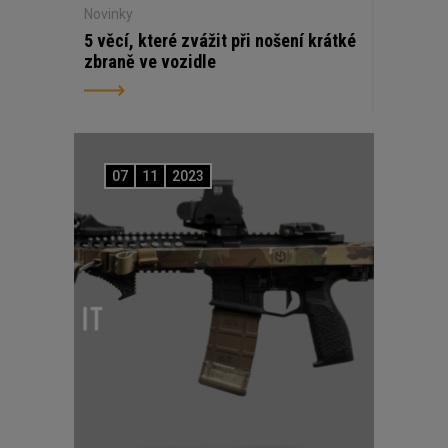
Novinky
5 věcí, které zvážit při nošení krátké
zbraně ve vozidle
07
11
2023