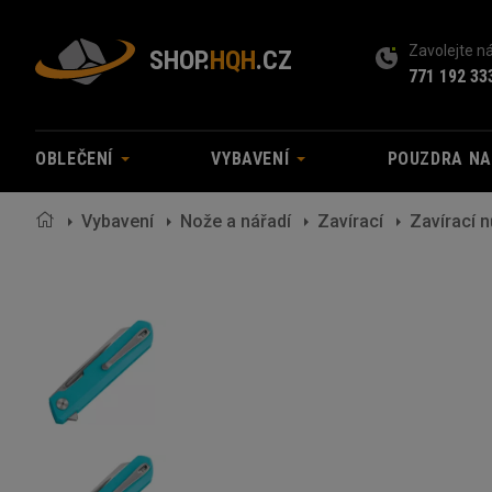
Zavolejte 
SHOP.
HQH
.CZ
771 192 33
OBLEČENÍ
VYBAVENÍ
POUZDRA N
Vybavení
Nože a nářadí
Zavírací
Zavírací 