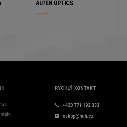
n
ALPEN OPTICS
QH
RYCHLÝ KONTAKT
nás
+420 771 192 333
ntakt
eshop@hqh.cz