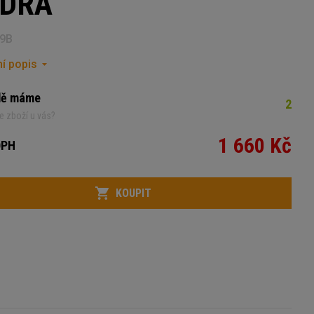
DRÁ
9B
í popis
dě máme
2
e zboží u vás?
1 660 Kč
DPH
KOUPIT