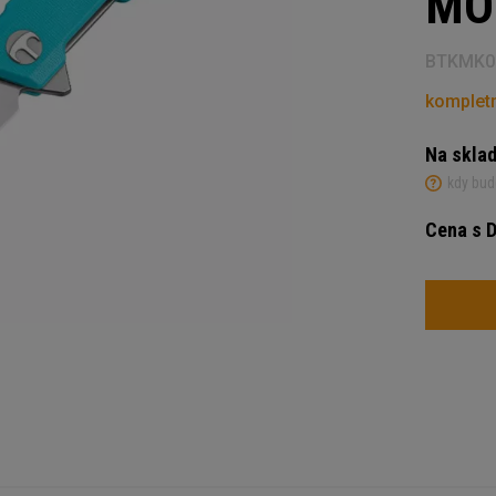
MO
BTKMK0
kompletn
Na skla
kdy bud
Cena s 
Počet