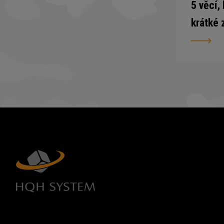
5 věcí,
krátké 