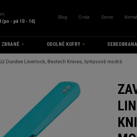
nám
Blog
O nás
Servis
Konta
3
(po - pá 10 - 16)
A ZBRANĚ
ODOLNÉ KUFRY
SEBEOBRAN
nůž Dundee Linerlock, Bestech Knives, tyrkysově modrá
ZA
LI
KN