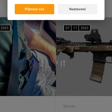
Přijmout vše
Nastavení
2025
07
11
2023
Novinky