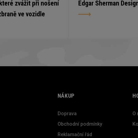
 které zvážit při nošení
Edgar Sherman Desig
zbraně ve vozidle
NÁKUP
H
Doprava
O 
Obchodní podmínky
Ko
Reklamační řád