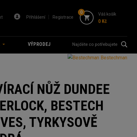
0
Váš košík
kt
Přihlášení
Registrace
0 Kč
A
VÝPRODEJ
Bestechman
VÍRACÍ NŮŽ DUNDEE
NERLOCK, BESTECH
IVES, TYRKYSOVĚ