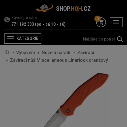
SHOP.
HQH
.CZ
Zavolejte nám
0
menu
771 192 333
(po - pá 10 - 16)
KATEGORIE
Menu
Vybavení
Nože a nářadí
Zavírací
Zavírací nůž Miscellaneous Linerlock oranžový