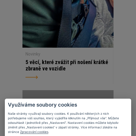
Novinky
5 věcí, které zvážit při nošení krátké
zbraně ve vozidle
07
11
2023
Využíváme soubory cookies
Naše stránky využívají soubory cookies. K používání některých z nich
potřebujeme váš souhlas, který vyjádříte kliknutím na „Přijmout vše“. Můžete
odsouhlasit i jednotlivě přes „Nastavení“. Nastavení cookies můžete kdykoliv
změnit přes „Nastavení cookies“ v zápatí stránky. Více informací získáte na
stránce
Zpracování cookies
.