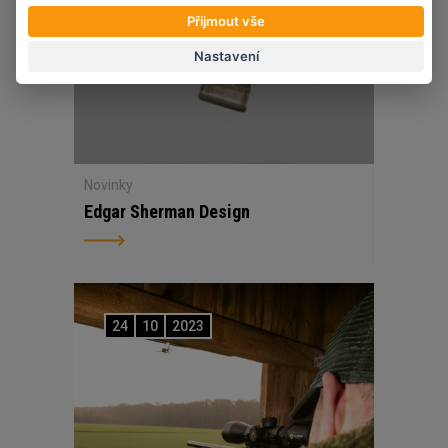
Přijmout vše
Nastavení
Novinky
Edgar Sherman Design
24
10
2023