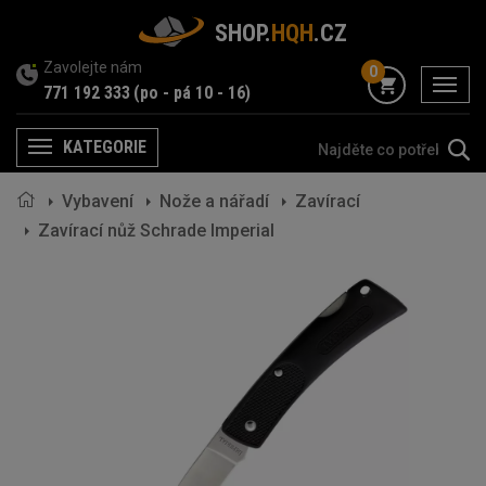
SHOP.
HQH
.CZ
Zavolejte nám
0
menu
771 192 333
(po - pá 10 - 16)
KATEGORIE
Menu
Vybavení
Nože a nářadí
Zavírací
Zavírací nůž Schrade Imperial