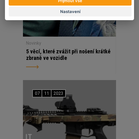
Přijmout vše
Nastavení
Novinky
5 věcí, které zvážit při nošení krátké
zbraně ve vozidle
07
11
2023