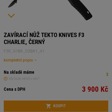
ZAVÍRACÍ NŮŽ TEKTO KNIVES F3
CHARLIE, ČERNÝ
F3R_G1BK_D2BK1_A1
kompletní popis
Na skladě máme
3
kdy bude zboží u vás?
3 900 Kč
Cena s DPH
Počet
KOUPIT