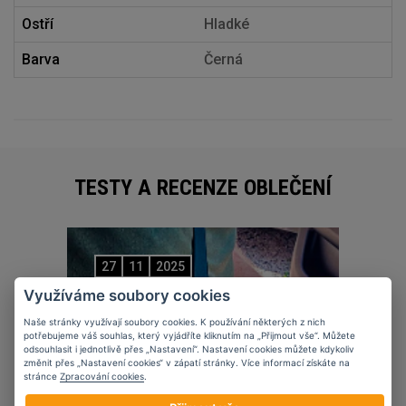
Ostří
Hladké
Barva
Černá
TESTY A RECENZE OBLEČENÍ
27
11
2025
Využíváme soubory cookies
Naše stránky využívají soubory cookies. K používání některých z nich
potřebujeme váš souhlas, který vyjádříte kliknutím na „Přijmout vše“. Můžete
odsouhlasit i jednotlivě přes „Nastavení“. Nastavení cookies můžete kdykoliv
změnit přes „Nastavení cookies“ v zápatí stránky. Více informací získáte na
stránce
Zpracování cookies
.