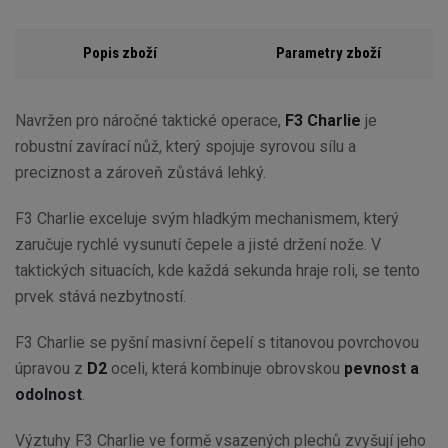
Popis zboží
Parametry zboží
Navržen pro náročné taktické operace,
F3 Charlie
je
robustní zavírací nůž, který spojuje syrovou sílu a
preciznost a zároveň zůstává lehký.
F3 Charlie exceluje svým hladkým mechanismem, který
zaručuje rychlé vysunutí čepele a jisté držení nože. V
taktických situacích, kde každá sekunda hraje roli, se tento
prvek stává nezbytností.
F3 Charlie se pyšní masivní čepelí s titanovou povrchovou
úpravou z
D2
oceli, která kombinuje obrovskou
pevnost a
odolnost
.
Výztuhy F3 Charlie ve formě vsazených plechů zvyšují jeho