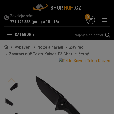
SHOP.
HQH
.CZ
Zavolejte nám
0
menu
771 192 333
(po - pá 10 - 16)
KATEGORIE
Menu
Vybavení
Nože a nářadí
Zavírací
Zavírací nůž Tekto Knives F3 Charlie, černý
Tekto Knives