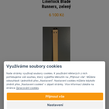
Linerlock Blade
Runners, zelený
6 100 Kč
Využíváme soubory cookies
Naše stránky využívají soubory cookies. K používání některých z nich
potřebujeme váš souhlas, který vyjádříte kliknutím na „Přijmout vše“. Můžete
odsouhlasit i jednotlivě přes „Nastavení“. Nastavení cookies můžete kdykoliv
Obtahovací (honovací)
změnit přes „Nastavení cookies“ v zápatí stránky. Více informací získáte na
stránce
Zpracování cookies
.
kůže Tekto
Přijmout vše
499 Kč
Nastavení