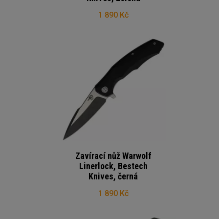
1 890 Kč
Zavírací nůž Warwolf
Linerlock, Bestech
Knives, černá
1 890 Kč