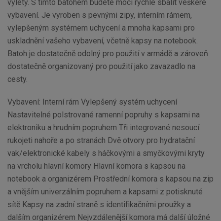
výlety. S tímto batohem budete moci rychle sbalit veškeré
vybavení. Je vyroben s pevnými zipy, interním rámem,
vylepšeným systémem uchycení a mnoha kapsami pro
uskladnění vašeho vybavení, včetně kapsy na notebook.
Batoh je dostatečně odolný pro použití v armádě a zároveň
dostatečně organizovaný pro použití jako zavazadlo na
cesty.
Vybavení: Interní rám Vylepšený systém uchycení
Nastavitelné polstrované ramenní popruhy s kapsami na
elektroniku a hrudním popruhem Tři integrované nesoucí
rukojeti nahoře a po stranách Dvě otvory pro hydratační
vak/elektronické kabely s háčkovými a smyčkovými kryty
na vrcholu hlavní komory Hlavní komora s kapsou na
notebook a organizérem Prostřední komora s kapsou na zip
a vnějším univerzálním popruhem a kapsami z potisknuté
sítě Kapsy na zadní straně s identifikačními proužky a
dalším organizérem Nejvzdálenější komora má další úložné