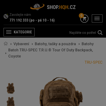
SHOP.
HQH
.CZ
Zavolejte nám
0
menu
771 192 333
(po - pá 10 - 16)
KATEGORIE
Menu
Vybavení
Batohy, tašky a pouzdra
Batohy
Batoh TRU-SPEC T.R.U.® Tour Of Duty Backpack,
Coyote
TRU-SPEC