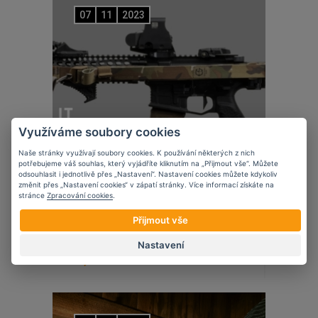
07
11
2023
Využíváme soubory cookies
Naše stránky využívají soubory cookies. K používání některých z nich
potřebujeme váš souhlas, který vyjádříte kliknutím na „Přijmout vše“. Můžete
odsouhlasit i jednotlivě přes „Nastavení“. Nastavení cookies můžete kdykoliv
změnit přes „Nastavení cookies“ v zápatí stránky. Více informací získáte na
stránce
Zpracování cookies
.
Přijmout vše
Novinky
Edgar Sherman Design
Nastavení