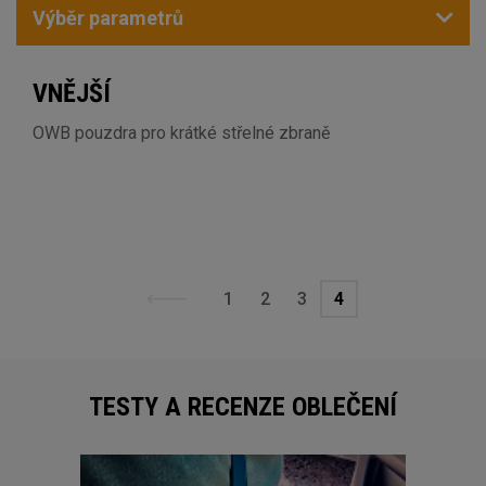
Výběr parametrů
VNĚJŠÍ
OWB pouzdra pro krátké střelné zbraně
1
2
3
4
TESTY A RECENZE OBLEČENÍ