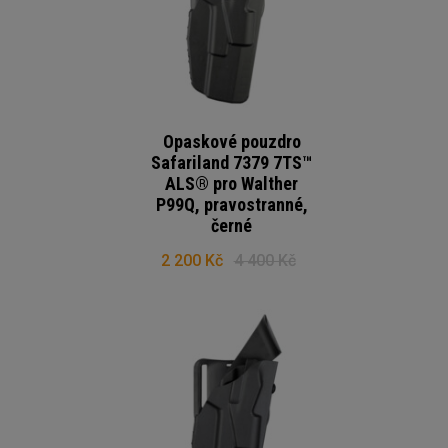
Opaskové pouzdro
Safariland 7379 7TS™
ALS® pro Walther
P99Q, pravostranné,
černé
2 200 Kč
4 400 Kč