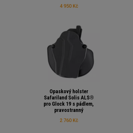
4 950 Kč
Opaskový holster
Safariland Solis ALS®
pro Glock 19 s pádlem,
pravostranný
2 760 Kč