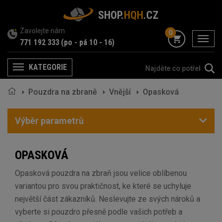
SHOP.
HQH
.CZ
Zavolejte nám
0
menu
771 192 333
(po - pá 10 - 16)
KATEGORIE
Menu
Pouzdra na zbraně
Vnější
Opasková
Výběr parametrů
OPASKOVÁ
Opasková pouzdra na zbraň jsou velice oblíbenou
variantou pro svou praktičnost, ke které se uchyluje
největší část zákazníků. Neslevujte ze svých nároků a
vyberte si pouzdro přesně podle vašich potřeb a