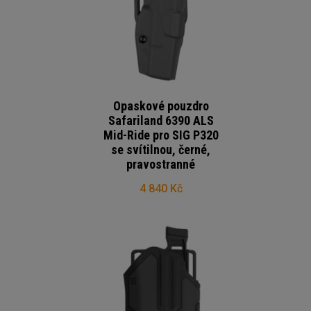
Opaskové pouzdro
Safariland 6390 ALS
Mid-Ride pro SIG P320
se svítilnou, černé,
pravostranné
4 840 Kč