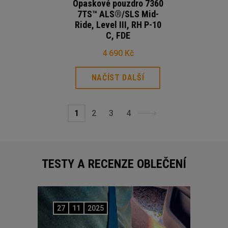
Opaskové pouzdro 7360
7TS™ ALS®/SLS Mid-
Ride, Level III, RH P-10
C, FDE
4 690 Kč
NAČÍST DALŠÍ
1
2
3
4
TESTY A RECENZE OBLEČENÍ
27
11
2025