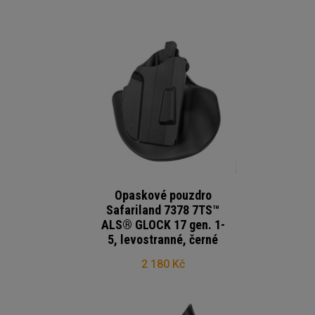
Opaskové pouzdro
Safariland 7378 7TS™
ALS® GLOCK 17 gen. 1-
5, levostranné, černé
2 180 Kč