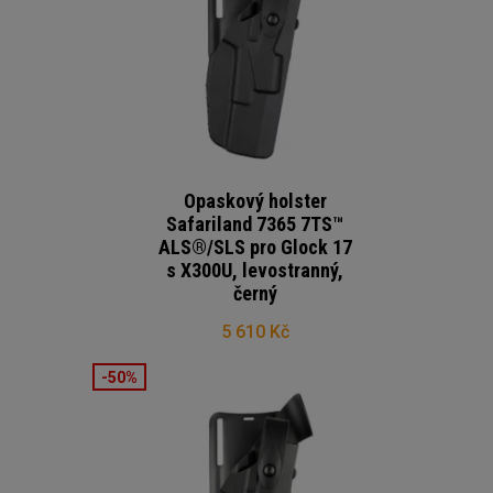
Opaskový holster
Safariland 7365 7TS™
ALS®/SLS pro Glock 17
s X300U, levostranný,
černý
5 610 Kč
-50%