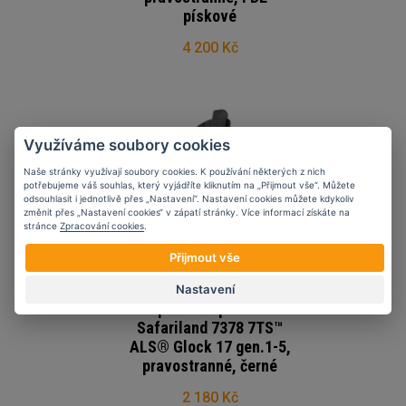
pískové
4 200 Kč
Využíváme soubory cookies
Naše stránky využívají soubory cookies. K používání některých z nich
potřebujeme váš souhlas, který vyjádříte kliknutím na „Přijmout vše“. Můžete
odsouhlasit i jednotlivě přes „Nastavení“. Nastavení cookies můžete kdykoliv
změnit přes „Nastavení cookies“ v zápatí stránky. Více informací získáte na
stránce
Zpracování cookies
.
Přijmout vše
Nastavení
Opaskové pouzdro
Safariland 7378 7TS™
ALS® Glock 17 gen.1-5,
pravostranné, černé
2 180 Kč