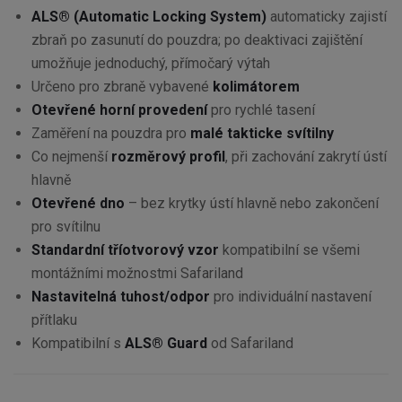
ALS® (Automatic Locking System)
automaticky zajistí
zbraň po zasunutí do pouzdra; po deaktivaci zajištění
umožňuje jednoduchý, přímočarý výtah
Určeno pro zbraně vybavené
kolimátorem
Otevřené horní provedení
pro rychlé tasení
Zaměření na pouzdra pro
malé takticke svítilny
Co nejmenší
rozměrový profil
, při zachování zakrytí ústí
hlavně
Otevřené dno
– bez krytky ústí hlavně nebo zakončení
pro svítilnu
Standardní tříotvorový vzor
kompatibilní se všemi
montážními možnostmi Safariland
Nastavitelná tuhost/odpor
pro individuální nastavení
přítlaku
Kompatibilní s
ALS® Guard
od Safariland