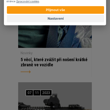
stránce
Zpracování cookies
.
Přijmout vše
Nastavení
Novinky
5 věcí, které zvážit při nošení krátké
zbraně ve vozidle
07
11
2023