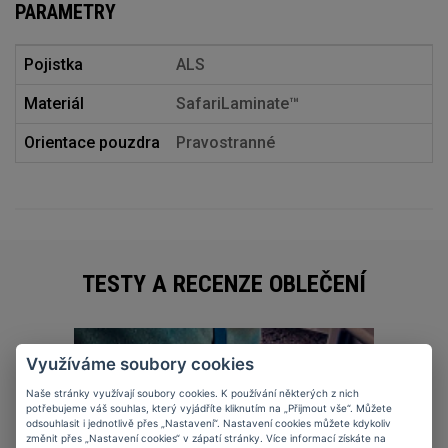
PARAMETRY
Pojistka
ALS
Materiál
SafariLaminate™
Orientace pouzdra
Pravostranné
TESTY A RECENZE OBLEČENÍ
Využíváme soubory cookies
27
11
2025
Naše stránky využívají soubory cookies. K používání některých z nich
potřebujeme váš souhlas, který vyjádříte kliknutím na „Přijmout vše“. Můžete
odsouhlasit i jednotlivě přes „Nastavení“. Nastavení cookies můžete kdykoliv
změnit přes „Nastavení cookies“ v zápatí stránky. Více informací získáte na