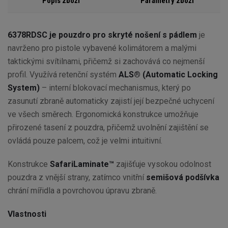
Popis zboží
Parametry zboží
6378RDSC je pouzdro pro skryté nošení s pádlem
je
navrženo pro pistole vybavené kolimátorem a malými
taktickými svítilnami, přičemž si zachovává co nejmenší
profil. Využívá retenční systém
ALS® (Automatic Locking
System)
– interní blokovací mechanismus, který po
zasunutí zbraně automaticky zajistí její bezpečné uchycení
ve všech směrech. Ergonomická konstrukce umožňuje
přirozené tasení z pouzdra, přičemž uvolnění zajištění se
ovládá pouze palcem, což je velmi intuitivní.
Konstrukce
SafariLaminate™
zajišťuje vysokou odolnost
pouzdra z vnější strany, zatímco vnitřní
semišová podšívka
chrání mířidla a povrchovou úpravu zbraně.
Vlastnosti