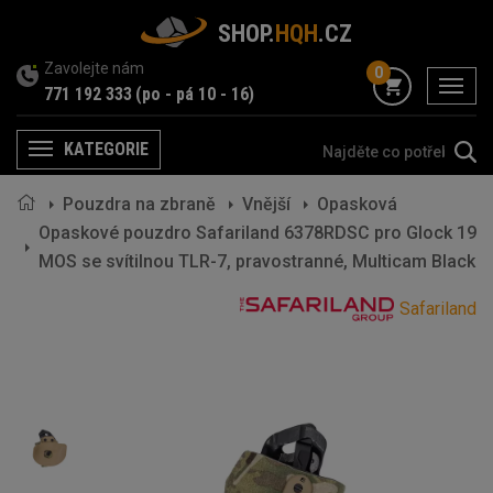
SHOP.
HQH
.CZ
Zavolejte nám
0
menu
771 192 333
(po - pá 10 - 16)
KATEGORIE
Menu
Pouzdra na zbraně
Vnější
Opasková
Opaskové pouzdro Safariland 6378RDSC pro Glock 19
MOS se svítilnou TLR-7, pravostranné, Multicam Black
Safariland