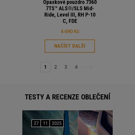
Opaskové pouzdro 7360
7TS™ ALS®/SLS Mid-
Ride, Level III, RH P-10
C, FDE
4 690 Kč
NAČÍST DALŠÍ
1
2
3
4
TESTY A RECENZE OBLEČENÍ
27
11
2025