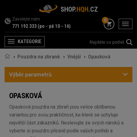
SHOP.
HQH
.CZ
Zavolejte nám
0
menu
771 192 333
(po - pá 10 - 16)
KATEGORIE
Menu
Pouzdra na zbraně
Vnější
Opasková
Výběr parametrů
OPASKOVÁ
Opasková pouzdra na zbraň jsou velice oblíbenou
variantou pro svou praktičnost, ke které se uchyluje
největší část zákazníků. Neslevujte ze svých nároků a
vyberte si pouzdro přesně podle vašich potřeb a