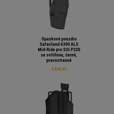
Opaskové pouzdro
Safariland 6390 ALS
Mid-Ride pro SIG P320
se svítilnou, černé,
pravostranné
4 840 Kč