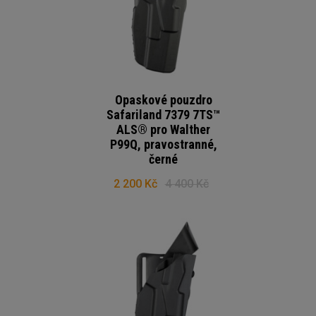
Opaskové pouzdro
Safariland 7379 7TS™
ALS® pro Walther
P99Q, pravostranné,
černé
2 200 Kč
4 400 Kč