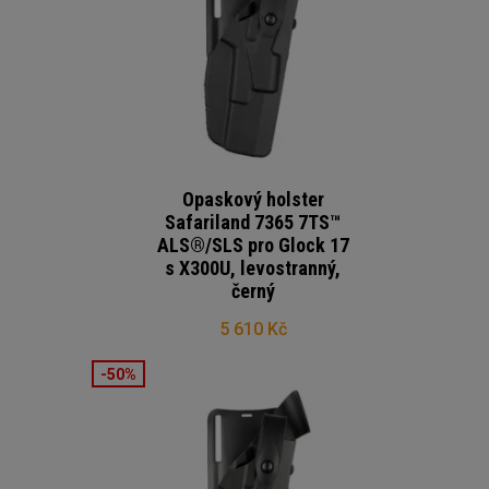
Opaskový holster
Safariland 7365 7TS™
ALS®/SLS pro Glock 17
s X300U, levostranný,
černý
5 610 Kč
-50%