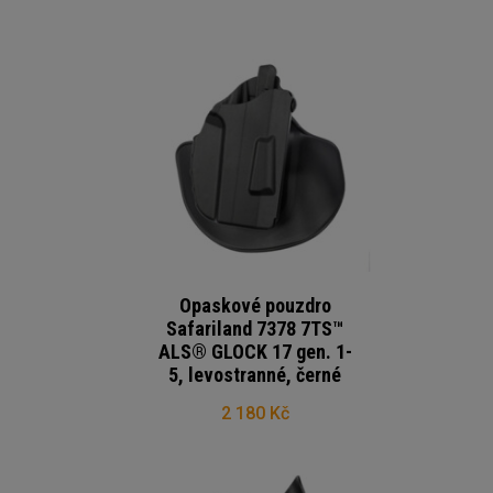
Opaskové pouzdro
Safariland 7378 7TS™
ALS® GLOCK 17 gen. 1-
5, levostranné, černé
2 180 Kč