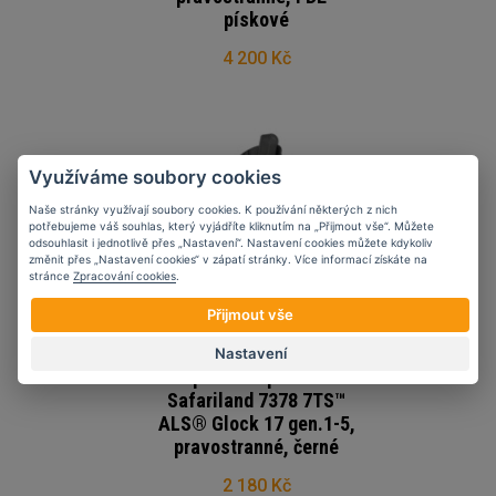
pískové
4 200 Kč
Využíváme soubory cookies
Naše stránky využívají soubory cookies. K používání některých z nich
potřebujeme váš souhlas, který vyjádříte kliknutím na „Přijmout vše“. Můžete
odsouhlasit i jednotlivě přes „Nastavení“. Nastavení cookies můžete kdykoliv
změnit přes „Nastavení cookies“ v zápatí stránky. Více informací získáte na
stránce
Zpracování cookies
.
Přijmout vše
Nastavení
Opaskové pouzdro
Safariland 7378 7TS™
ALS® Glock 17 gen.1-5,
pravostranné, černé
2 180 Kč