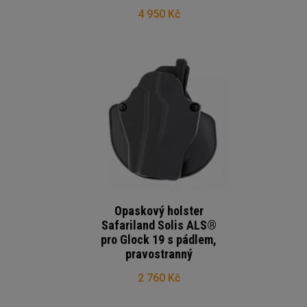
4 950 Kč
Opaskový holster
Safariland Solis ALS®
pro Glock 19 s pádlem,
pravostranný
2 760 Kč