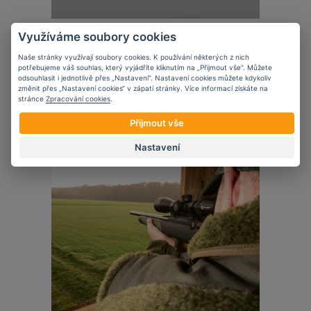
Novinky
Využíváme soubory cookies
Edgar Sherman Design
Naše stránky využívají soubory cookies. K používání některých z nich
potřebujeme váš souhlas, který vyjádříte kliknutím na „Přijmout vše“. Můžete
odsouhlasit i jednotlivě přes „Nastavení“. Nastavení cookies můžete kdykoliv
změnit přes „Nastavení cookies“ v zápatí stránky. Více informací získáte na
stránce
Zpracování cookies
.
Přijmout vše
24
10
2023
Nastavení