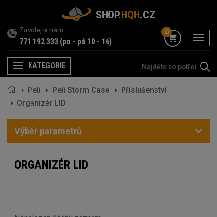
SHOP.
HQH
.CZ
Zavolejte nám
0
menu
771 192 333
(po - pá 10 - 16)
KATEGORIE
Menu
Peli
Peli Storm Case
Příslušenství
Organizér LID
Výběr parametrů
ORGANIZÉR LID