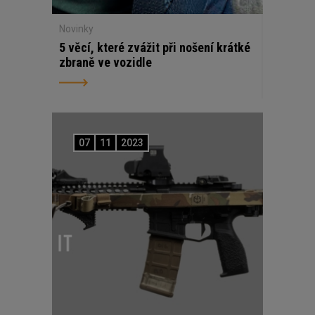
Novinky
5 věcí, které zvážit při nošení krátké
zbraně ve vozidle
07
11
2023