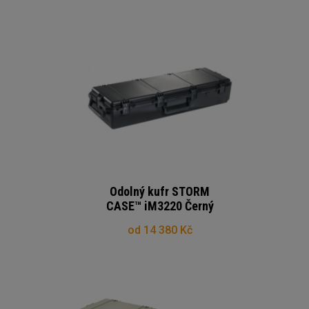
Odolný kufr STORM
CASE™ iM3220 Černý
od 14 380 Kč