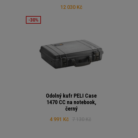
12 030 Kč
-30%
Odolný kufr PELI Case
1470 CC na notebook,
černý
4 991 Kč
7 130 Kč