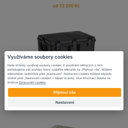
od 12 030 Kč
Využíváme soubory cookies
Naše stránky využívají soubory cookies. K používání některých z nich
potřebujeme váš souhlas, který vyjádříte kliknutím na „Přijmout vše“. Můžete
odsouhlasit i jednotlivě přes „Nastavení“. Nastavení cookies můžete kdykoliv
změnit přes „Nastavení cookies“ v zápatí stránky. Více informací získáte na
stránce
Zpracování cookies
.
Odolný kufr STORM
Přijmout vše
CASE™ iM2975 Černý
Nastavení
od 14 610 Kč