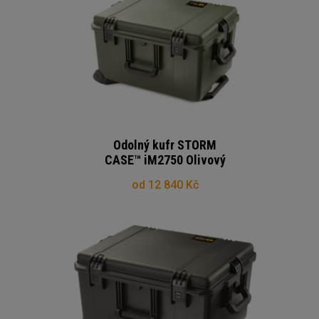
Odolný kufr STORM
CASE™ iM2750 Olivový
od 12 840 Kč