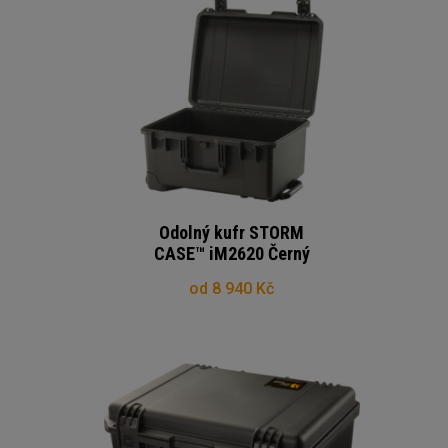
Odolný kufr STORM
CASE™ iM2620 Černý
od 8 940 Kč