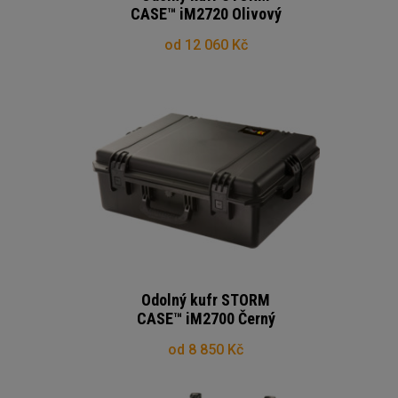
CASE™ iM2720 Olivový
od 12 060 Kč
Odolný kufr STORM
CASE™ iM2700 Černý
od 8 850 Kč