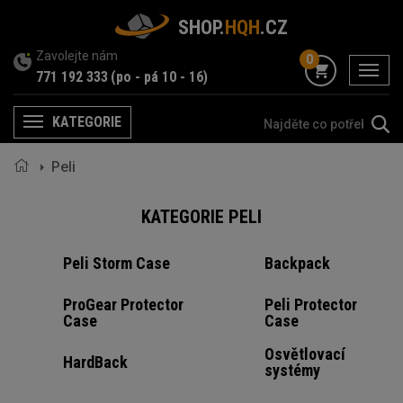
SHOP.
HQH
.CZ
Zavolejte nám
0
menu
771 192 333
(po - pá 10 - 16)
KATEGORIE
Menu
Peli
KATEGORIE PELI
Peli Storm Case
Backpack
ProGear Protector
Peli Protector
Case
Case
Osvětlovací
HardBack
systémy