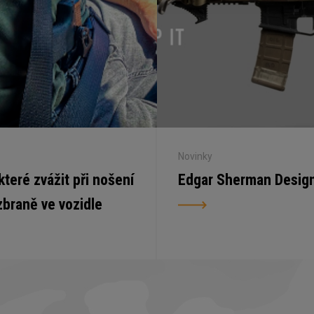
Novinky
 které zvážit při nošení
Edgar Sherman Desig
zbraně ve vozidle