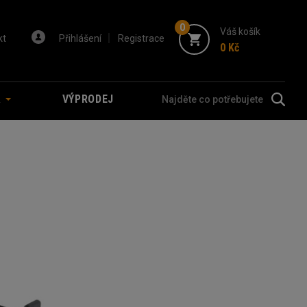
0
Váš košík
kt
Přihlášení
Registrace
0 Kč
A
VÝPRODEJ