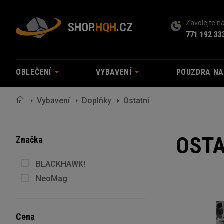
Zavolejte 
SHOP.
HQH
.CZ
771 192 33
OBLEČENÍ
VYBAVENÍ
POUZDRA N
Vybavení
Doplňky
Ostatní
OSTA
Značka
BLACKHAWK!
NeoMag
Cena