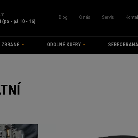
nám
Blog
O nás
Servis
Konta
3
(po - pá 10 - 16)
A ZBRANĚ
ODOLNÉ KUFRY
SEBEOBRAN
TNÍ