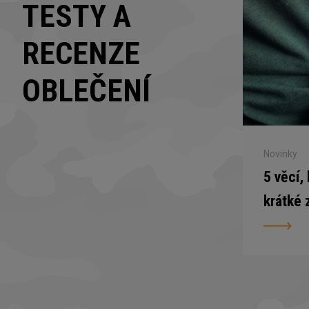
TESTY A
RECENZE
OBLEČENÍ
Novinky
5 věcí,
krátké 