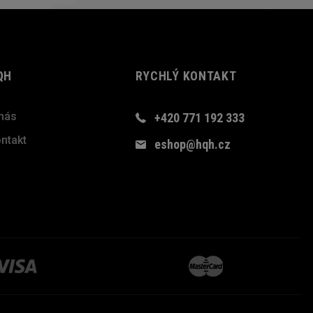
QH
RYCHLÝ KONTAKT
nás
+420 771 192 333
ntakt
eshop@hqh.cz