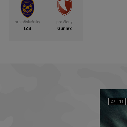
pro příslušníky
pro členy
IZS
Gunlex
27
11