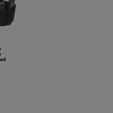
o
e
and