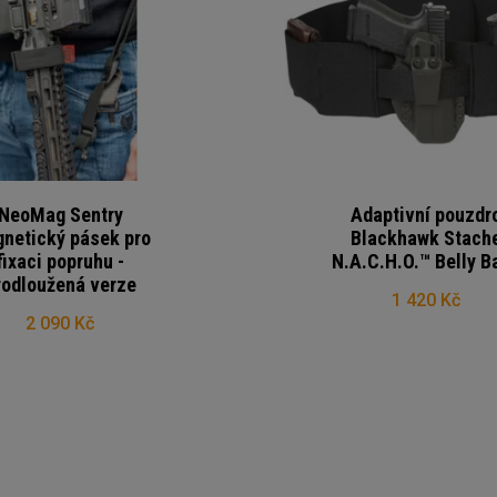
NeoMag Sentry
Adaptivní pouzdr
netický pásek pro
Blackhawk Stach
fixaci popruhu -
N.A.C.H.O.™ Belly B
rodloužená verze
1 420 Kč
2 090 Kč