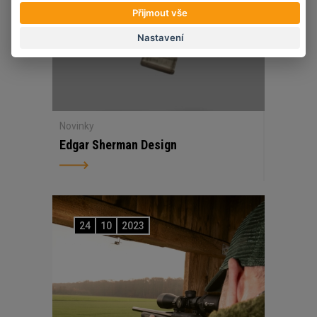
Přijmout vše
Nastavení
Novinky
Edgar Sherman Design
24
10
2023