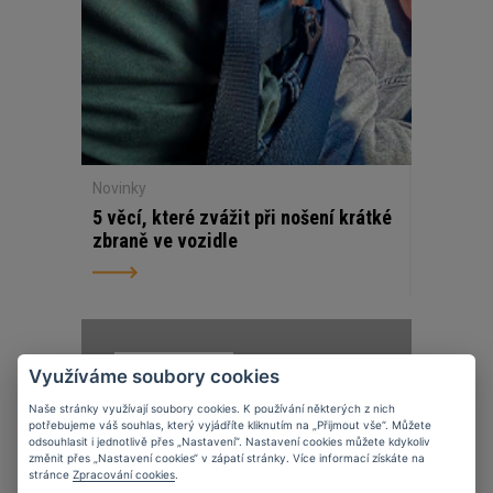
Novinky
5 věcí, které zvážit při nošení krátké
zbraně ve vozidle
07
11
2023
Využíváme soubory cookies
Naše stránky využívají soubory cookies. K používání některých z nich
potřebujeme váš souhlas, který vyjádříte kliknutím na „Přijmout vše“. Můžete
odsouhlasit i jednotlivě přes „Nastavení“. Nastavení cookies můžete kdykoliv
změnit přes „Nastavení cookies“ v zápatí stránky. Více informací získáte na
stránce
Zpracování cookies
.