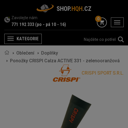
SHOP.
HQH
.CZ
Zavolejte nám
0
menu
771 192 333
(po - pá 10 - 16)
KATEGORIE
Menu
Oblečení
Doplňky
Ponožky CRISPI Calza ACTIVE 331 - zelenooranžová
CRISPI SPORT S.R.L.