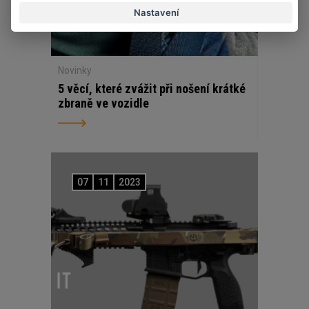
Nastavení
Novinky
5 věcí, které zvážit při nošení krátké
zbraně ve vozidle
07
11
2023