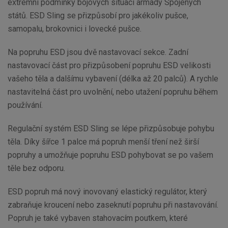
extrémní podmínky bojových situací armády Spojených
států. ESD Sling se přizpůsobí pro jakékoliv pušce,
samopalu, brokovnici i lovecké pušce.
Na popruhu ESD jsou dvě nastavovací sekce. Zadní
nastavovací část pro přizpůsobení popruhu ESD velikosti
vašeho těla a dalšímu vybavení (délka až 20 palců). A rychle
nastavitelná část pro uvolnění, nebo utažení popruhu během
používání.
Regulační systém ESD Sling se lépe přizpůsobuje pohybu
těla. Díky šířce 1 palce má popruh menší tření než širší
popruhy a umožňuje popruhu ESD pohybovat se po vašem
těle bez odporu.
ESD popruh má nový inovovaný elastický regulátor, který
zabraňuje kroucení nebo zaseknutí popruhu při nastavování.
Popruh je také vybaven stahovacím poutkem, které