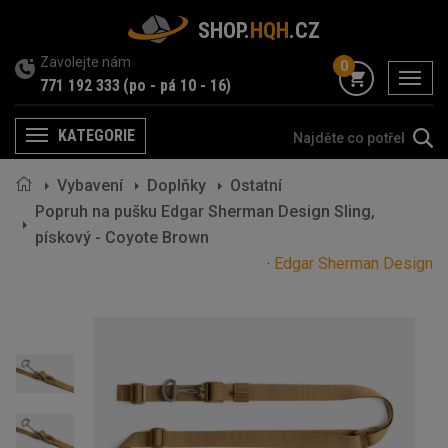
SHOP.
HQH
.CZ
Zavolejte nám
0
menu
771 192 333
(po - pá 10 - 16)
KATEGORIE
Menu
Vybavení
Doplňky
Ostatní
Popruh na pušku Edgar Sherman Design Sling,
pískový - Coyote Brown
Edgar Sherman Design