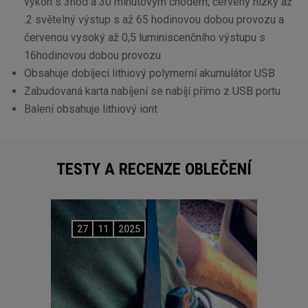
výkon s 3hod a 30 minutovým chodem; červený nízký až
.2 světelný výstup s až 65 hodinovou dobou provozu a
červenou vysoký až 0,5 luminiscenčního výstupu s
16hodinovou dobou provozu
Obsahuje dobíjecí lithiový polymerní akumulátor USB
Zabudovaná karta nabíjení se nabíjí přímo z USB portu
Balení obsahuje lithiový iont
TESTY A RECENZE OBLEČENÍ
27
11
2025