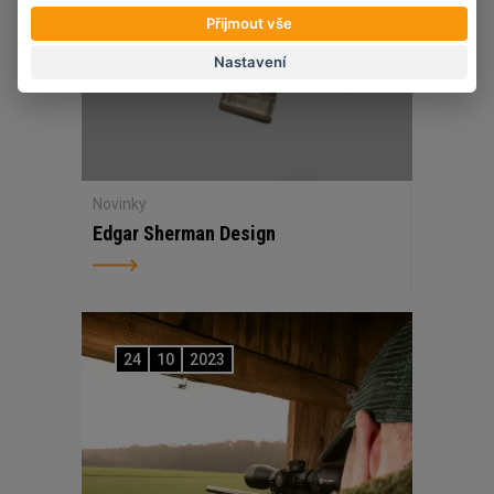
Přijmout vše
Nastavení
Novinky
Edgar Sherman Design
24
10
2023