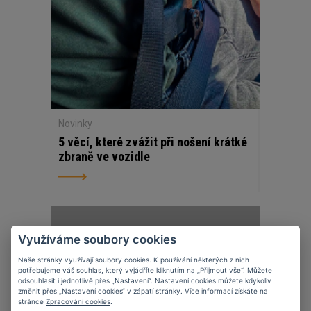
Novinky
5 věcí, které zvážit při nošení krátké
zbraně ve vozidle
07
11
2023
Využíváme soubory cookies
Naše stránky využívají soubory cookies. K používání některých z nich
potřebujeme váš souhlas, který vyjádříte kliknutím na „Přijmout vše“. Můžete
odsouhlasit i jednotlivě přes „Nastavení“. Nastavení cookies můžete kdykoliv
změnit přes „Nastavení cookies“ v zápatí stránky. Více informací získáte na
stránce
Zpracování cookies
.