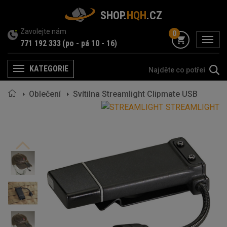
SHOP.
HQH
.CZ
Zavolejte nám
0
menu
771 192 333
(po - pá 10 - 16)
KATEGORIE
Menu
Oblečení
Svítilna Streamlight Clipmate USB
STREAMLIGHT