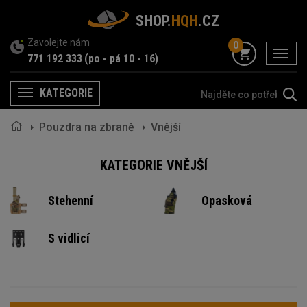
SHOP.
HQH
.CZ
Zavolejte nám
0
menu
771 192 333
(po - pá 10 - 16)
KATEGORIE
Menu
Pouzdra na zbraně
Vnější
KATEGORIE VNĚJŠÍ
Stehenní
Opasková
S vidlicí