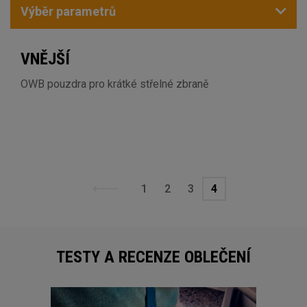
Výběr parametrů
VNĚJŠÍ
OWB pouzdra pro krátké střelné zbraně
1
2
3
4
TESTY A RECENZE OBLEČENÍ