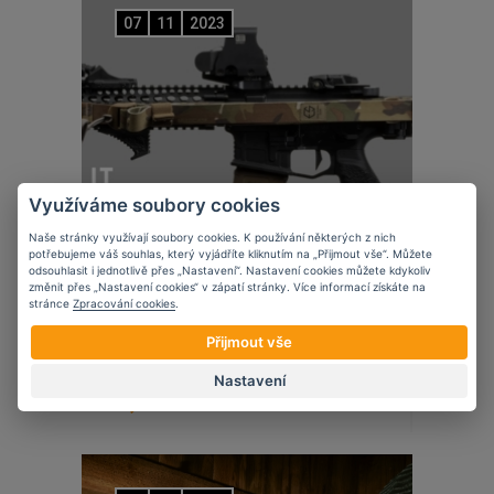
07
11
2023
Využíváme soubory cookies
Naše stránky využívají soubory cookies. K používání některých z nich
potřebujeme váš souhlas, který vyjádříte kliknutím na „Přijmout vše“. Můžete
odsouhlasit i jednotlivě přes „Nastavení“. Nastavení cookies můžete kdykoliv
změnit přes „Nastavení cookies“ v zápatí stránky. Více informací získáte na
stránce
Zpracování cookies
.
Přijmout vše
Novinky
Edgar Sherman Design
Nastavení