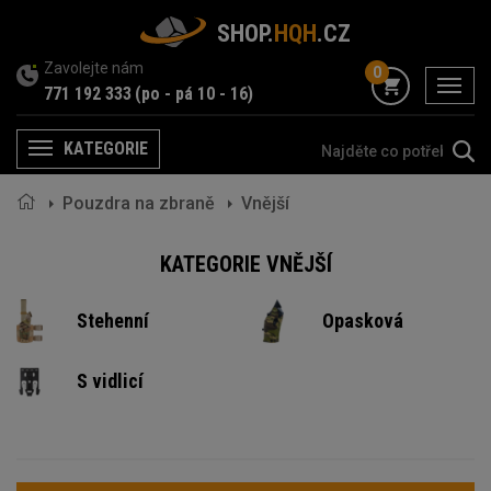
SHOP.
HQH
.CZ
Zavolejte nám
0
menu
771 192 333
(po - pá 10 - 16)
KATEGORIE
Menu
Pouzdra na zbraně
Vnější
KATEGORIE VNĚJŠÍ
Stehenní
Opasková
S vidlicí