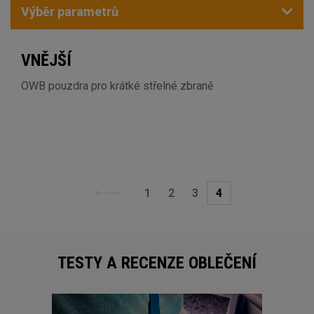
Výběr parametrů
VNĚJŠÍ
OWB pouzdra pro krátké střelné zbraně
1
2
3
4
TESTY A RECENZE OBLEČENÍ