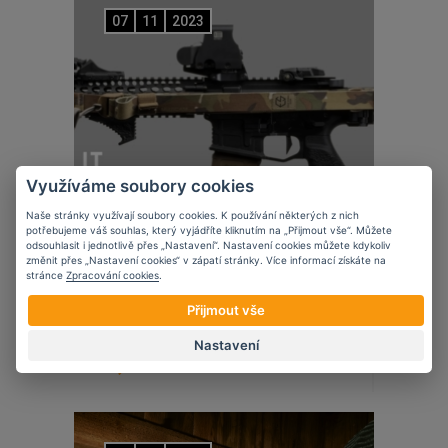
07
11
2023
Využíváme soubory cookies
Naše stránky využívají soubory cookies. K používání některých z nich
potřebujeme váš souhlas, který vyjádříte kliknutím na „Přijmout vše“. Můžete
odsouhlasit i jednotlivě přes „Nastavení“. Nastavení cookies můžete kdykoliv
změnit přes „Nastavení cookies“ v zápatí stránky. Více informací získáte na
stránce
Zpracování cookies
.
Přijmout vše
Novinky
Edgar Sherman Design
Nastavení