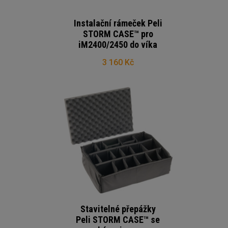
Instalační rámeček Peli
STORM CASE™ pro
iM2400/2450 do víka
3 160 Kč
Stavitelné přepážky
Peli STORM CASE™ se