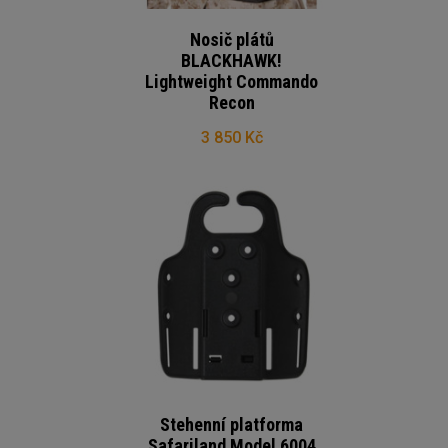
Nosič plátů
BLACKHAWK!
Lightweight Commando
Recon
3 850 Kč
Stehenní platforma
Safariland Model 6004