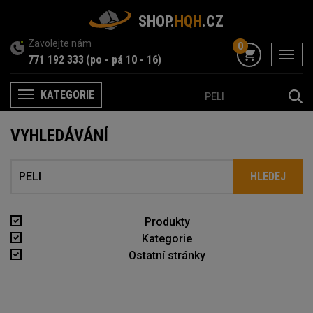
SHOP.
HQH
.CZ
Zavolejte nám
0
menu
771 192 333
(po - pá 10 - 16)
KATEGORIE
Menu
VYHLEDÁVÁNÍ
Produkty
Kategorie
Ostatní stránky