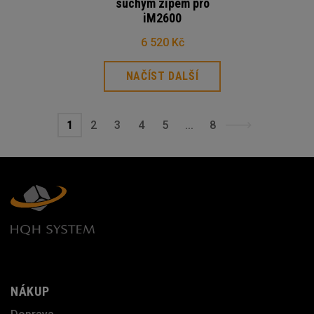
suchým zipem pro
iM2600
6 520 Kč
NAČÍST DALŠÍ
1
2
3
4
5
...
8
NÁKUP