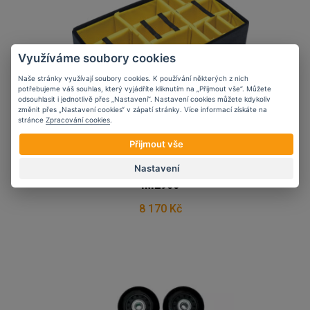
Využíváme soubory cookies
Naše stránky využívají soubory cookies. K používání některých z nich
potřebujeme váš souhlas, který vyjádříte kliknutím na „Přijmout vše“. Můžete
odsouhlasit i jednotlivě přes „Nastavení“. Nastavení cookies můžete kdykoliv
změnit přes „Nastavení cookies“ v zápatí stránky. Více informací získáte na
stránce
Zpracování cookies
.
Stavitelné přepážky
Přijmout vše
Peli STORM CASE™ se
Nastavení
suchým zipem pro
iM2950
8 170 Kč