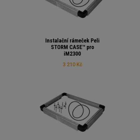
Instalační rámeček Peli
STORM CASE™ pro
iM2300
3 210 Kč