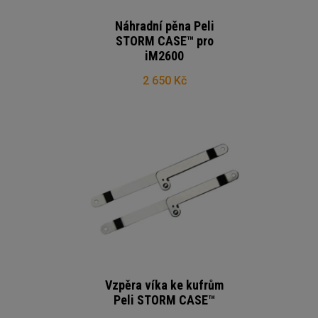
Náhradní pěna Peli
STORM CASE™ pro
iM2600
2 650 Kč
Vzpěra víka ke kufrům
Peli STORM CASE™