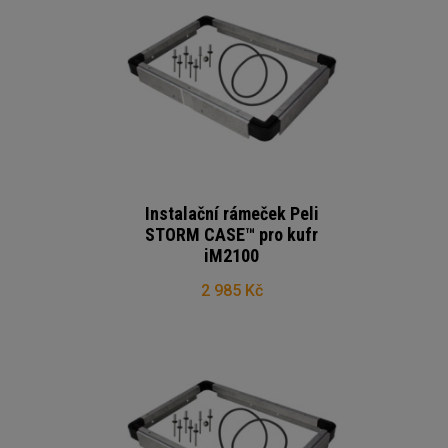
Instalační rámeček Peli
STORM CASE™ pro kufr
iM2100
2 985 Kč