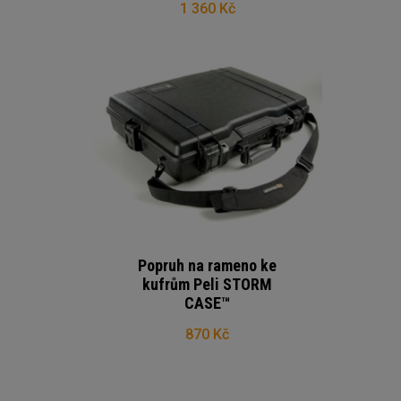
1 360 Kč
Popruh na rameno ke
kufrům Peli STORM
CASE™
870 Kč