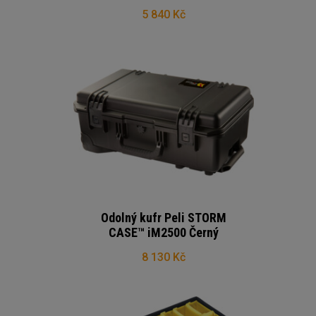
5 840 Kč
Odolný kufr Peli STORM
CASE™ iM2500 Černý
8 130 Kč