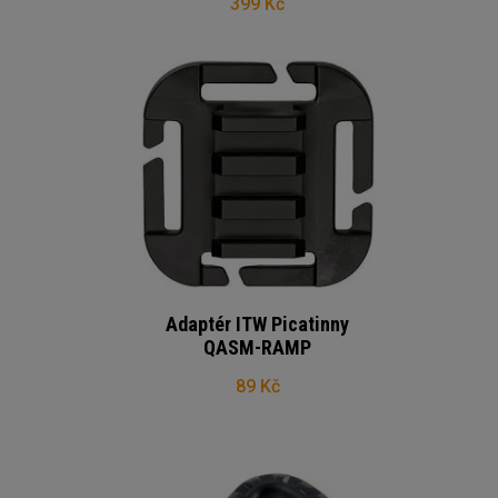
399 Kč
Adaptér ITW Picatinny
QASM-RAMP
89 Kč