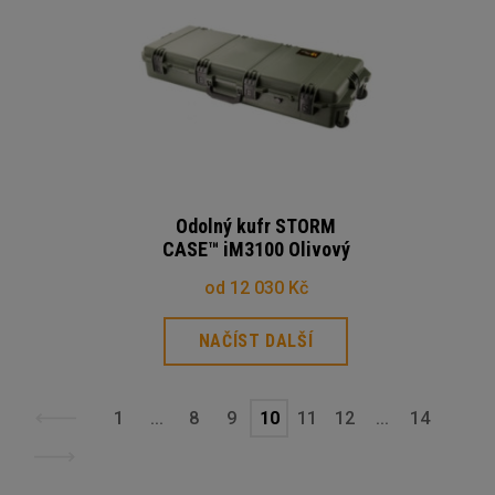
Odolný kufr STORM
CASE™ iM3100 Olivový
od 12 030 Kč
NAČÍST DALŠÍ
1
...
8
9
10
11
12
...
14