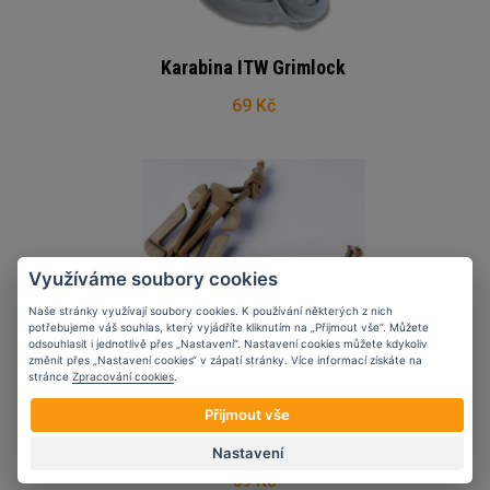
Karabina ITW Grimlock
69 Kč
Využíváme soubory cookies
Naše stránky využívají soubory cookies. K používání některých z nich
potřebujeme váš souhlas, který vyjádříte kliknutím na „Přijmout vše“. Můžete
odsouhlasit i jednotlivě přes „Nastavení“. Nastavení cookies můžete kdykoliv
změnit přes „Nastavení cookies“ v zápatí stránky. Více informací získáte na
stránce
Zpracování cookies
.
Přijmout vše
Karabina ITW Web
Dominator
Nastavení
59 Kč