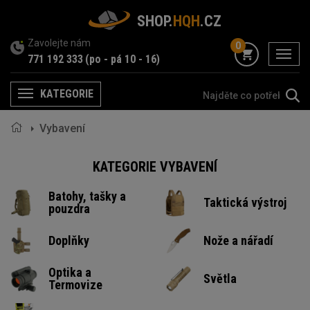
SHOP.
HQH
.CZ
Zavolejte nám
0
menu
771 192 333
(po - pá 10 - 16)
KATEGORIE
Menu
Vybavení
KATEGORIE VYBAVENÍ
Batohy, tašky a
Taktická výstroj
pouzdra
Doplňky
Nože a nářadí
Optika a
Světla
Termovize