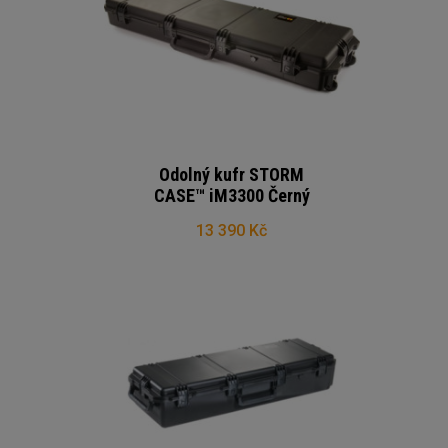
Odolný kufr STORM
CASE™ iM3300 Černý
13 390 Kč