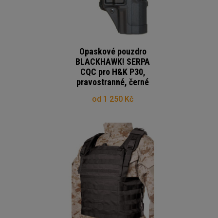
Opaskové pouzdro
BLACKHAWK! SERPA
CQC pro H&K P30,
pravostranné, černé
od 1 250 Kč