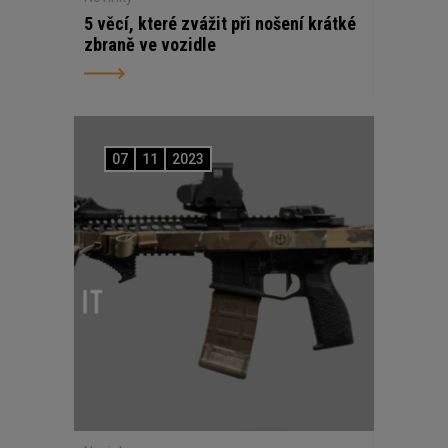
5 věcí, které zvážit při nošení krátké
zbraně ve vozidle
07
11
2023