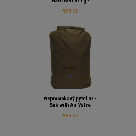
HSGI Belt Bridge
570 Kč
Nepromokavý pytel Dri-
Sak with Air Valve
990 Kč