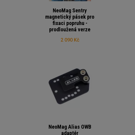
NeoMag Sentry
magnetický pásek pro
fixaci popruhu -
prodloužená verze
2 090 Kč
NeoMag Alias OWB
adaptér