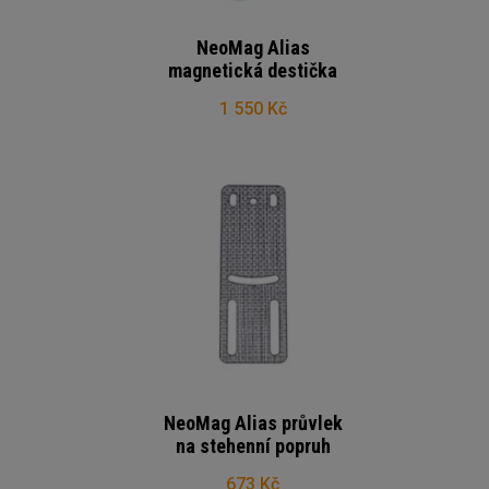
NeoMag Alias
magnetická destička
1 550 Kč
NeoMag Alias průvlek
na stehenní popruh
673 Kč