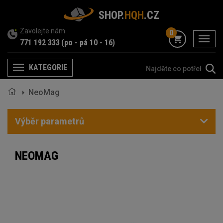
SHOP.
HQH
.CZ
Zavolejte nám
0
menu
771 192 333
(po - pá 10 - 16)
KATEGORIE
Menu
NeoMag
Výběr parametrů
NEOMAG