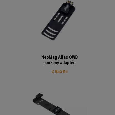
NeoMag Alias OWB
snížený adaptér
2 825 Kč