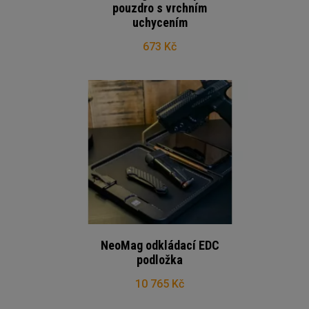
pouzdro s vrchním
uchycením
673 Kč
NeoMag odkládací EDC
podložka
10 765 Kč