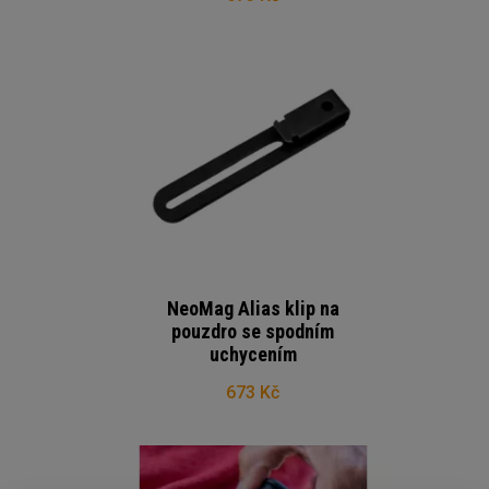
NeoMag Alias klip na
pouzdro se spodním
uchycením
673 Kč