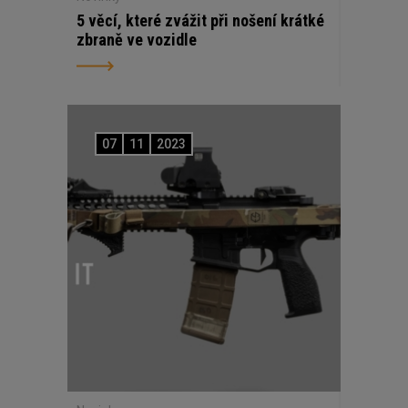
5 věcí, které zvážit při nošení krátké
zbraně ve vozidle
07
11
2023