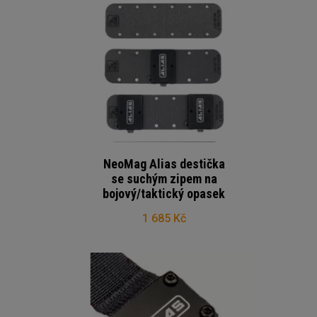
NeoMag Alias destička
se suchým zipem na
bojový/taktický opasek
1 685 Kč