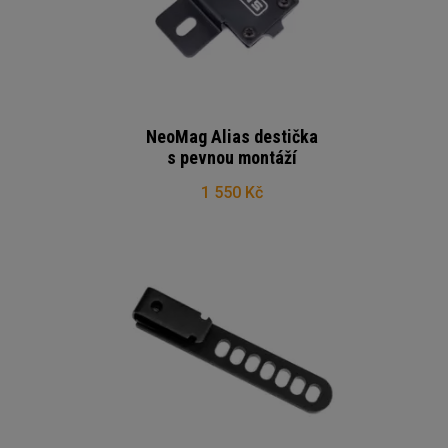
NeoMag Alias destička
s pevnou montáží
1 550 Kč