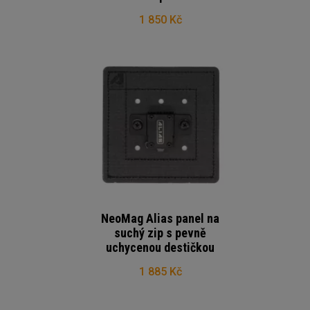
1 850 Kč
NeoMag Alias panel na
suchý zip s pevně
uchycenou destičkou
1 885 Kč