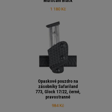
Multicam Black
1 180 Kč
Opaskové pouzdro na
zásobníky Safariland
773, Glock 17/22, černé,
pravostranné
984 Kč