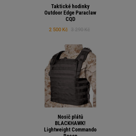
Taktické hodinky
Outdoor Edge Paraclaw
CQD
2 500 Kč
3 290 Kč
Nosič plátů
BLACKHAWK!
Lightweight Commando
Recon