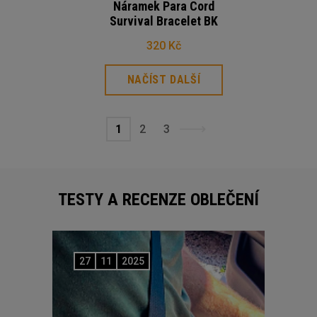
Náramek Para Cord
Survival Bracelet BK
320 Kč
NAČÍST DALŠÍ
1
2
3
TESTY A RECENZE OBLEČENÍ
27
11
2025