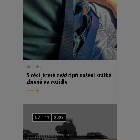
Novinky
5 věcí, které zvážit při nošení krátké
zbraně ve vozidle
07
11
2023