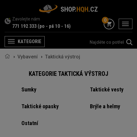
SHOP.
HQH
.CZ
Zavolejte nám
0
menu
771 192 333
(po - pá 10 - 16)
KATEGORIE
Menu
Vybavení
Taktická výstroj
KATEGORIE TAKTICKÁ VÝSTROJ
Sumky
Taktické vesty
Taktické opasky
Brýle a helmy
Ostatní