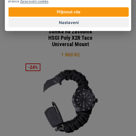
stránce
Zpracování cookies
.
Přijmout vše
Nastavení
Sumka na zásobník
HSGI Poly X2R Taco
Universal Mount
1 860 Kč
-24%