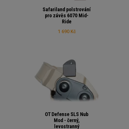
Safariland polstrování
pro závěs 6070 Mid-
Ride
1 690 Kč
OT Defense SLS Nub
Mod - černý,
levostranný