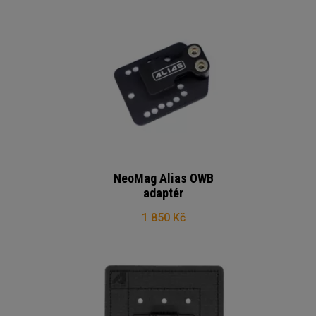
NeoMag Alias OWB
adaptér
1 850 Kč