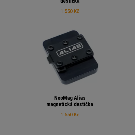
destička
1 550 Kč
NeoMag Alias
magnetická destička
1 550 Kč