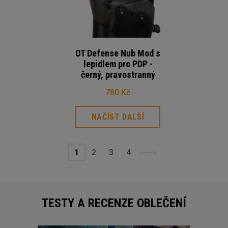
OT Defense Nub Mod s
lepidlem pro PDP -
černý, pravostranný
780 Kč
NAČÍST DALŠÍ
1
2
3
4
TESTY A RECENZE OBLEČENÍ