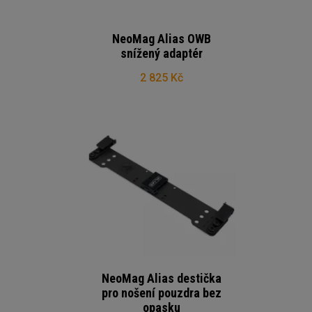
NeoMag Alias OWB
snížený adaptér
2 825 Kč
NeoMag Alias destička
pro nošení pouzdra bez
opasku