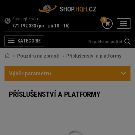
SHOP.
HQH
.CZ
Zavolejte nám
0
menu
771 192 333
(po - pá 10 - 16)
KATEGORIE
Menu
Pouzdra na zbraně
Příslušenství a platformy
Výběr parametrů
PŘÍSLUŠENSTVÍ A PLATFORMY