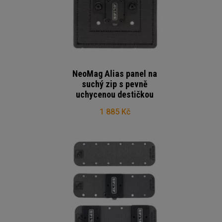
NeoMag Alias panel na
suchý zip s pevně
uchycenou destičkou
1 885 Kč