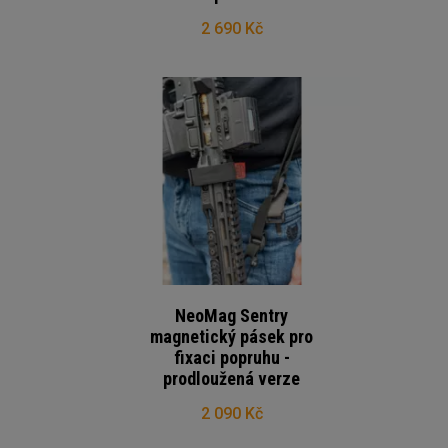
2 690 Kč
NeoMag Sentry
magnetický pásek pro
fixaci popruhu -
prodloužená verze
2 090 Kč