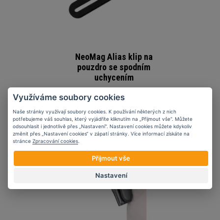
NeoMag Alias klip na
pouzdro se spodním
uchycením
673 Kč
Využíváme soubory cookies
Naše stránky využívají soubory cookies. K používání některých z nich
potřebujeme váš souhlas, který vyjádříte kliknutím na „Přijmout vše“. Můžete
odsouhlasit i jednotlivě přes „Nastavení“. Nastavení cookies můžete kdykoliv
změnit přes „Nastavení cookies“ v zápatí stránky. Více informací získáte na
stránce
Zpracování cookies
.
Přijmout vše
Nastavení