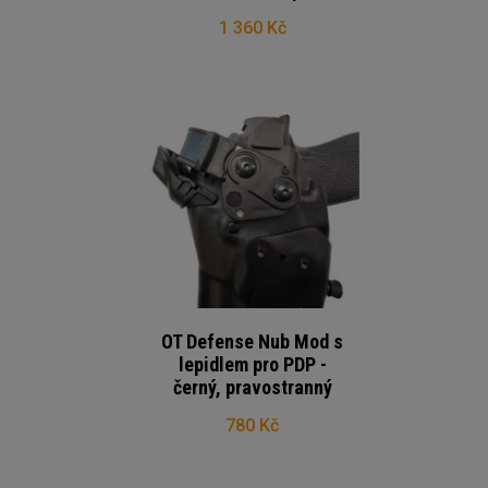
1 360 Kč
OT Defense Nub Mod s
lepidlem pro PDP -
černý, pravostranný
780 Kč