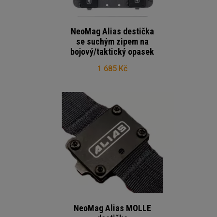
NeoMag Alias destička
se suchým zipem na
bojový/taktický opasek
1 685 Kč
NeoMag Alias MOLLE